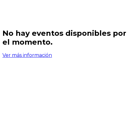
No hay
eventos
disponibles por
el momento.
Ver más información
Encuéntranos
Visita
Plaza Universidad
Descubre Plaza Universidad, tu próximo destino para
compras y experiencias, ubicado en Carr. Pachuca -
Tulancingo.
Ofrecemos fácil acceso, estacionamiento amplio y una
selección única de tiendas y restaurantes.